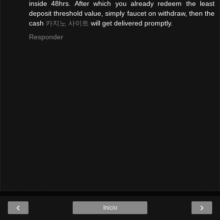
inside 48hrs. After which you already redeem the least
deposit threshold value, simply faucet on withdraw, then the
cash
카지노 사이트
will get delivered promptly.
Responder
‹
›
Inicio