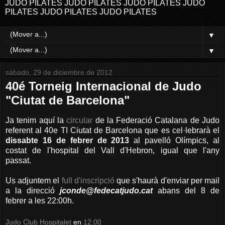
JUDO PILATES JUDO PILATES JUDO PILATES JUDO
PILATES JUDO PILATES JUDO PILATES
▼
▼
sábado, 29 de diciembre de 2012
40é Torneig Internacional de Judo
"Ciutat de Barcelona"
Ja tenim aquí la
circular
de la Federació Catalana de Judo
referent al 40e TI Ciutat de Barcelona que es cel·lebrarà el
dissabte 16 de febrer de 2013
al pavelló Olímpics, al
costat de l'hospital del Vall d'Hebron, igual que l'any
passat.
Us adjuntem el
full d'inscripció
que s'haurà d'enviar per mail
a la direcció
jconde@fedecatjudo.cat
abans del 8 de
febrer a les 22:00h.
Judo Club Hospitalet
en
12:00